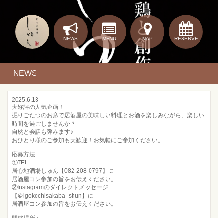
NEWS
MENU
MAP
RESERVE
NEWS
2025.6.13
大好評の人気企画！
掘りごたつのお席で居酒屋の美味しい料理とお酒を楽しみながら、楽しい
時間を過ごしませんか？
自然と会話も弾みます♪
おひとり様のご参加も大歓迎！お気軽にご参加ください。
応募方法
①TEL
居心地酒場しゅん【082-208-0797】に
居酒屋コン参加の旨をお伝えください。
②Instagramのダイレクトメッセージ
【＠igokochisakaba_shun】に
居酒屋コン参加の旨をお伝えください。